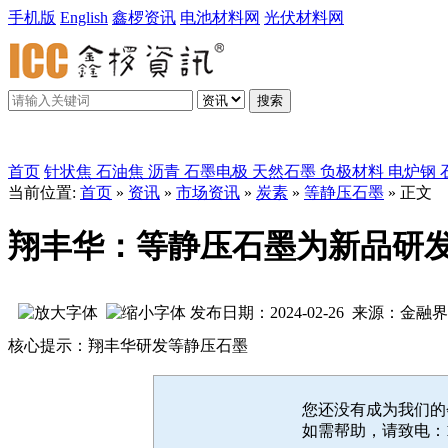
手机版
English
鑫椤资讯
电池材料网
光伏材料网
搜索
鑫椤炭素
首页
针状焦
石油焦
沥青
石墨电极
天然石墨
负极材料
电炉钢
当前位置:
首页
»
资讯
»
市场资讯
»
炭素
»
等静压石墨
» 正文
翔丰华：等静压石墨为新品研
发布日期：2024-02-26 来源：金
核心提示：翔丰华研发等静压石墨
您还没有成为我们
如需帮助，请致电：