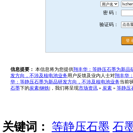
密 码：
验证码：
信息提要：
本信息将为您提供
翔丰华：等静压石墨为新品
发方向，不涉及核电池业务
用户反馈及业内人士对
翔丰华
华：等静压石墨为新品研发方向，不涉及核电池业务
当前
石墨
下的
炭素
|
钢铁
|，我们将呈现
市场资讯
»
炭素
»
等静压
关键词：
等静压石墨
石