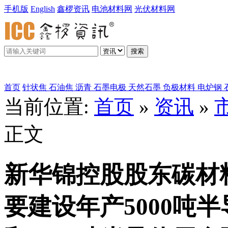
手机版
English
鑫椤资讯
电池材料网
光伏材料网
搜索
鑫椤炭素
首页
针状焦
石油焦
沥青
石墨电极
天然石墨
负极材料
电炉钢
当前位置:
首页
»
资讯
»
正文
新华锦控股股东碳材
要建设年产5000吨