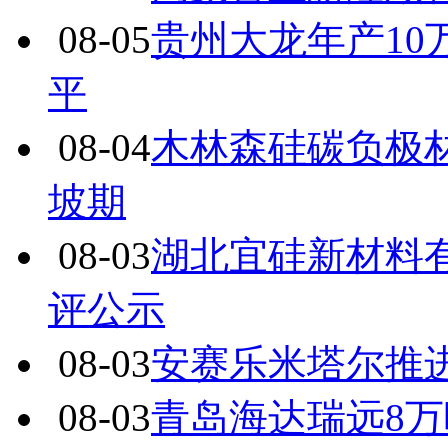
08-05
贵州大龙年产1
平
08-04
木林森硅碳负极
坡期
08-03
湖北宜硅新材料有
评公示
08-03
安赛乐米塔尔推
08-03
青岛海达瑞远8