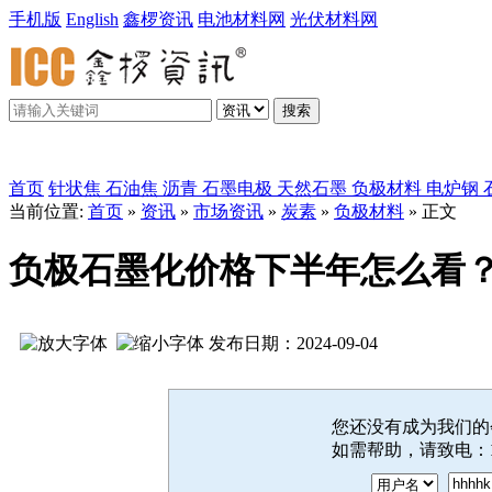
手机版
English
鑫椤资讯
电池材料网
光伏材料网
搜索
鑫椤炭素
首页
针状焦
石油焦
沥青
石墨电极
天然石墨
负极材料
电炉钢
当前位置:
首页
»
资讯
»
市场资讯
»
炭素
»
负极材料
» 正文
负极石墨化价格下半年怎么看
发布日期：2024-09-04
您还没有成为我们
如需帮助，请致电：