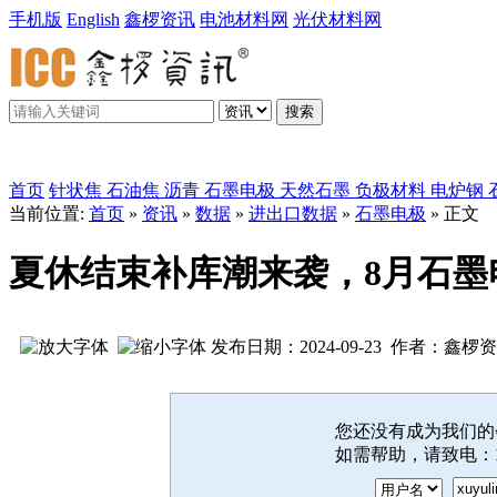
手机版
English
鑫椤资讯
电池材料网
光伏材料网
搜索
鑫椤炭素
首页
针状焦
石油焦
沥青
石墨电极
天然石墨
负极材料
电炉钢
当前位置:
首页
»
资讯
»
数据
»
进出口数据
»
石墨电极
» 正文
夏休结束补库潮来袭，8月石墨
发布日期：2024-09-23 作者：鑫椤
您还没有成为我们
如需帮助，请致电：