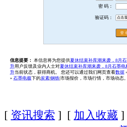
密 码：
验证码：
信息提要：
本信息将为您提供
夏休结束补库潮来袭，8月
升
用户反馈及业内人士对
夏休结束补库潮来袭，8月石墨电
升
当前状态，获得商机。 您还可以通过我们网页查看
数据
»
石墨电极
下的
炭素
|
钢铁
|市场报价，市场行情，市场动态
[
资讯搜索
] [
加入收藏
]