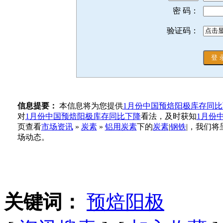
密 码：
验证码：
信息提要：
本信息将为您提供
1月份中国预焙阳极库存同比
对
1月份中国预焙阳极库存同比下降
看法，及时获知
1月份
页查看
市场资讯
»
炭素
»
铝用炭素
下的
炭素
|
钢铁
|，我们将
场动态。
关键词：
预焙阳极