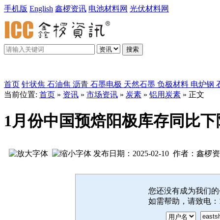
手机版
English
鑫椤资讯
电池材料网
光伏材料网
搜索
鑫椤炭素
首页
针状焦
石油焦
沥青
石墨电极
天然石墨
负极材料
电炉钢
当前位置:
首页
»
资讯
»
市场资讯
»
炭素
»
铝用炭素
» 正文
1月份中国预焙阳极库存同比下
发布日期：2025-02-10 作者：鑫椤
您还没有成为我们
如需帮助，请致电：