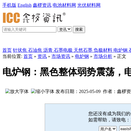
手机版
English
鑫椤资讯
电池材料网
光伏材料网
搜索
鑫椤炭素
首页
针状焦
石油焦
沥青
石墨电极
天然石墨
负极材料
电炉钢
当前位置:
首页
»
资讯
»
市场资讯
»
电炉钢
»
市场分析
» 正文
电炉钢：黑色整体弱势震荡，
发布日期：2025-05-09 作者：鑫椤
您还没有成为我们
如需帮助，请致电：