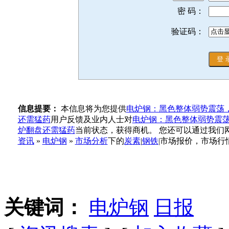
密 码：
验证码：
信息提要：
本信息将为您提供
电炉钢：黑色整体弱势震荡
还需猛药
用户反馈及业内人士对
电炉钢：黑色整体弱势震
炉翻盘还需猛药
当前状态，获得商机。 您还可以通过我们
资讯
»
电炉钢
»
市场分析
下的
炭素
|
钢铁
|市场报价，市场行
关键词：
电炉钢
日报