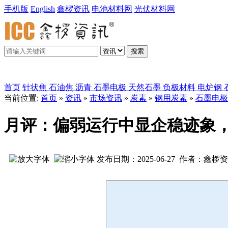
手机版
English
鑫椤资讯
电池材料网
光伏材料网
搜索
鑫椤炭素
首页
针状焦
石油焦
沥青
石墨电极
天然石墨
负极材料
电炉钢
当前位置:
首页
»
资讯
»
市场资讯
»
炭素
»
钢用炭素
»
石墨电极
月评：偏弱运行中显企稳迹象，
发布日期：2025-06-27 作者：鑫椤