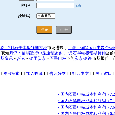
密 码：
验证码：
象，7月石墨电极预期持稳
市场进展，
月评：偏弱运行中显企稳
时获知
月评：偏弱运行中显企稳迹象，7月石墨电极预期持稳
当前
市场资讯
»
炭素
»
钢用炭素
»
石墨电极
下的
炭素
|
钢铁
|市场报价，
[
资讯搜索
] [
加入收藏
] [
告诉好友
] [
打印本文
] [
关闭窗口
]
• 国内石墨电极成本和利润（7.20-
• 国内石墨电极成本和利润（7.13-
• 国内石墨电极成本和利润（7.6-
• 国内石墨电极成本和利润（6.29