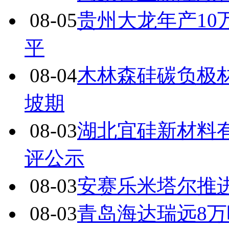
08-05
贵州大龙年产1
平
08-04
木林森硅碳负极
坡期
08-03
湖北宜硅新材料有
评公示
08-03
安赛乐米塔尔推
08-03
青岛海达瑞远8