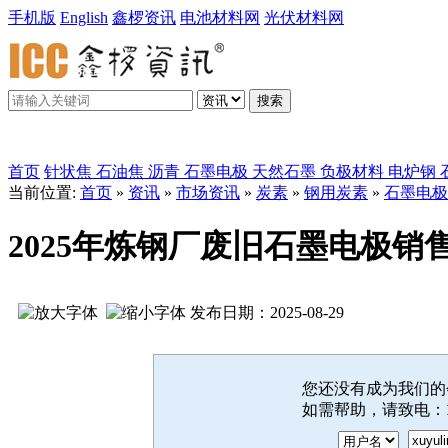
手机版
English
鑫椤资讯
电池材料网
光伏材料网
搜索
鑫椤炭素
首页
针状焦
石油焦
沥青
石墨电极
天然石墨
负极材料
电炉钢
当前位置:
首页
»
资讯
»
市场资讯
»
炭素
»
钢用炭素
»
石墨电极
2025年炼钢厂废旧石墨电极销
发布日期：2025-08-29
您还没有成为我们
如需帮助，请致电：