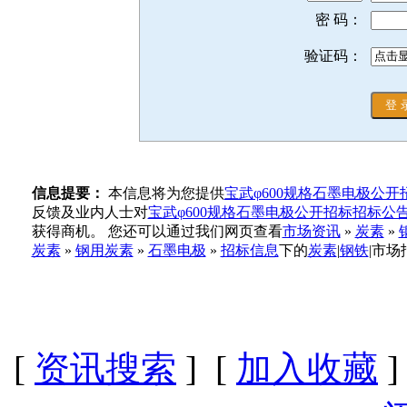
密 码：
验证码：
信息提要：
本信息将为您提供
宝武φ600规格石墨电极公
反馈及业内人士对
宝武φ600规格石墨电极公开招标招标公
获得商机。 您还可以通过我们网页查看
市场资讯
»
炭素
»
炭素
»
钢用炭素
»
石墨电极
»
招标信息
下的
炭素
|
钢铁
|市
[
资讯搜索
] [
加入收藏
]