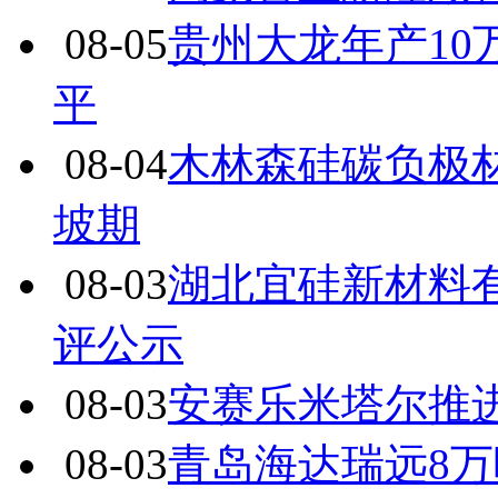
08-05
贵州大龙年产1
平
08-04
木林森硅碳负极
坡期
08-03
湖北宜硅新材料有
评公示
08-03
安赛乐米塔尔推
08-03
青岛海达瑞远8