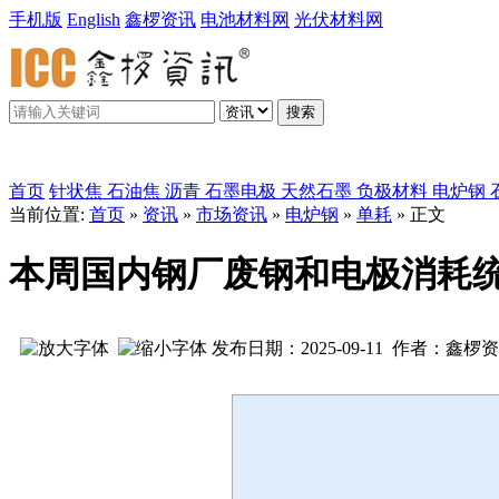
手机版
English
鑫椤资讯
电池材料网
光伏材料网
搜索
鑫椤炭素
首页
针状焦
石油焦
沥青
石墨电极
天然石墨
负极材料
电炉钢
当前位置:
首页
»
资讯
»
市场资讯
»
电炉钢
»
单耗
» 正文
本周国内钢厂废钢和电极消耗统
发布日期：2025-09-11 作者：鑫椤