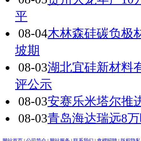
平
08-04
木林森硅碳负极
坡期
08-03
湖北宜硅新材料有
评公示
08-03
安赛乐米塔尔推
08-03
青岛海达瑞远8
网站首页
|
公司简介
|
网站服务
|
联系我们
|
鑫椤招聘
|
版权隐私