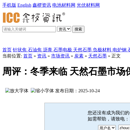
手机版
English
鑫椤资讯
电池材料网
光伏材料网
搜索
鑫椤炭素
首页
针状焦
石油焦
沥青
石墨电极
天然石墨
负极材料
电炉钢
当前位置:
首页
»
资讯
»
市场资讯
»
炭素
»
天然石墨
» 正文
周评：冬季来临 天然石墨市场保持低
发布日期：2025-10-24
您还没有成为我们
如需帮助，请致电：