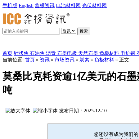
手机版
English
鑫椤资讯
电池材料网
光伏材料网
搜索
鑫椤炭素
首页
针状焦
石油焦
沥青
石墨电极
天然石墨
负极材料
电炉钢
当前位置:
首页
»
资讯
»
市场资讯
»
炭素
»
负极材料
» 正文
莫桑比克耗资逾1亿美元的石墨
吨
发布日期：2025-12-10
您还没有成为我们