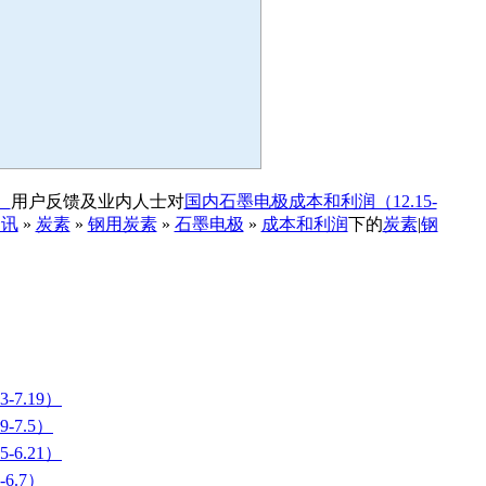
）
用户反馈及业内人士对
国内石墨电极成本和利润（12.15-
资讯
»
炭素
»
钢用炭素
»
石墨电极
»
成本和利润
下的
炭素
|
钢
7.19）
-7.5）
6.21）
6.7）