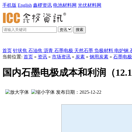
手机版
English
鑫椤资讯
电池材料网
光伏材料网
搜索
鑫椤炭素
首页
针状焦
石油焦
沥青
石墨电极
天然石墨
负极材料
电炉钢
当前位置:
首页
»
资讯
»
市场资讯
»
炭素
»
钢用炭素
»
石墨电极
国内石墨电极成本和利润（12.15-
发布日期：2025-12-22