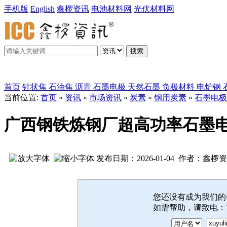
手机版
English
鑫椤资讯
电池材料网
光伏材料网
搜索
鑫椤炭素
首页
针状焦
石油焦
沥青
石墨电极
天然石墨
负极材料
电炉钢
当前位置:
首页
»
资讯
»
市场资讯
»
炭素
»
钢用炭素
»
石墨电极
广西钢铁炼钢厂超高功率石墨
发布日期：2026-01-04 作者：鑫椤
您还没有成为我们
如需帮助，请致电：