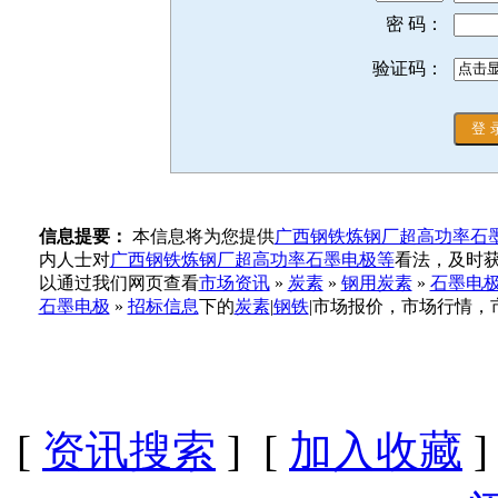
密 码：
验证码：
信息提要：
本信息将为您提供
广西钢铁炼钢厂超高功率石
内人士对
广西钢铁炼钢厂超高功率石墨电极等
看法，及时
以通过我们网页查看
市场资讯
»
炭素
»
钢用炭素
»
石墨电
石墨电极
»
招标信息
下的
炭素
|
钢铁
|市场报价，市场行情，
[
资讯搜索
] [
加入收藏
]