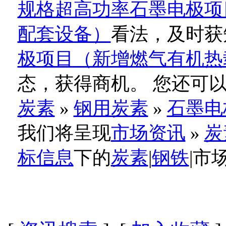
规格超高功率石墨电极项
配套设备）
看法，及时获
极项目（新增燃气有机热
态，获得商机。 您还可
炭素
»
钢用炭素
»
石墨电
我们将呈现
市场资讯
»
炭
标信息
下的
炭素
|
钢铁
|市