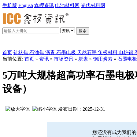
手机版
English
鑫椤资讯
电池材料网
光伏材料网
搜索
鑫椤炭素
首页
针状焦
石油焦
沥青
石墨电极
天然石墨
负极材料
电炉钢
当前位置:
首页
»
资讯
»
市场资讯
»
炭素
»
钢用炭素
»
石墨电极
5万吨大规格超高功率石墨电
设备）
发布日期：2025-12-31
您还没有成为我们