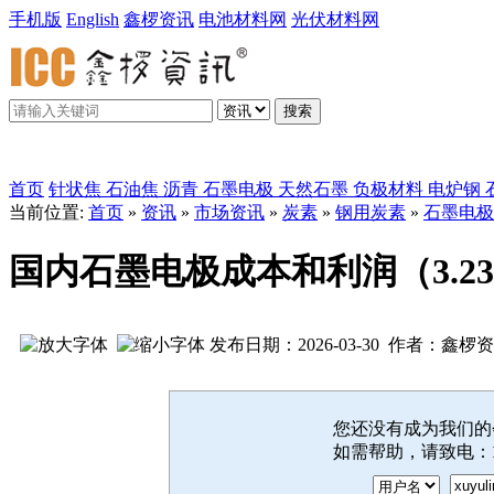
手机版
English
鑫椤资讯
电池材料网
光伏材料网
搜索
鑫椤炭素
首页
针状焦
石油焦
沥青
石墨电极
天然石墨
负极材料
电炉钢
当前位置:
首页
»
资讯
»
市场资讯
»
炭素
»
钢用炭素
»
石墨电极
国内石墨电极成本和利润（3.23-
发布日期：2026-03-30 作者：鑫椤
您还没有成为我们
如需帮助，请致电：