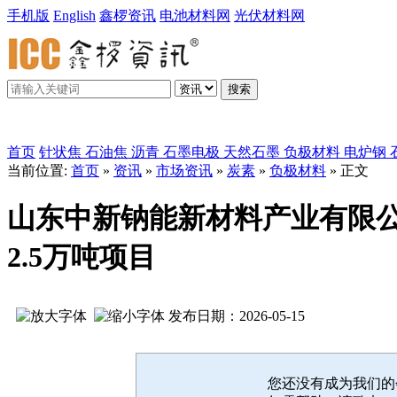
手机版
English
鑫椤资讯
电池材料网
光伏材料网
搜索
鑫椤炭素
首页
针状焦
石油焦
沥青
石墨电极
天然石墨
负极材料
电炉钢
当前位置:
首页
»
资讯
»
市场资讯
»
炭素
»
负极材料
» 正文
山东中新钠能新材料产业有限
2.5万吨项目
发布日期：2026-05-15
您还没有成为我们