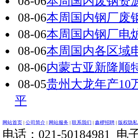
08-06
本周国内废钢资源
08-06
本周国内钢厂废
08-06
本周国内钢厂电炉
08-06
本周国内各区域电
08-06
内蒙古亚新隆顺特
08-05
贵州大龙年产1
平
网站首页
|
公司简介
|
网站服务
|
联系我们
|
鑫椤招聘
|
版权隐私
电话：021-50184981 