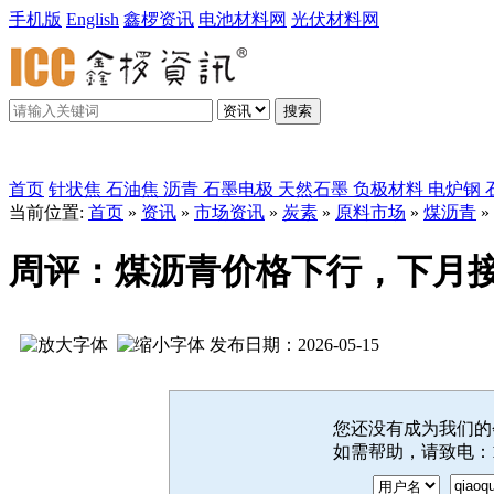
手机版
English
鑫椤资讯
电池材料网
光伏材料网
搜索
鑫椤炭素
首页
针状焦
石油焦
沥青
石墨电极
天然石墨
负极材料
电炉钢
当前位置:
首页
»
资讯
»
市场资讯
»
炭素
»
原料市场
»
煤沥青
»
周评：煤沥青价格下行，下月接货谨
发布日期：2026-05-15
您还没有成为我们
如需帮助，请致电：