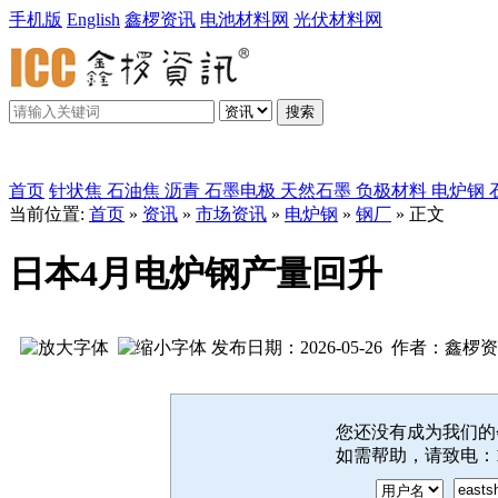
手机版
English
鑫椤资讯
电池材料网
光伏材料网
搜索
鑫椤炭素
首页
针状焦
石油焦
沥青
石墨电极
天然石墨
负极材料
电炉钢
当前位置:
首页
»
资讯
»
市场资讯
»
电炉钢
»
钢厂
» 正文
日本4月电炉钢产量回升
发布日期：2026-05-26 作者：鑫椤
您还没有成为我们
如需帮助，请致电：