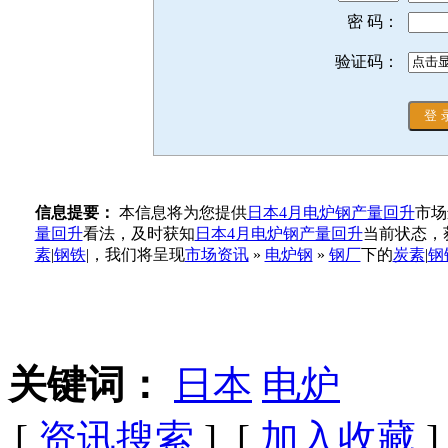
密 码：
验证码：
信息提要：
本信息将为您提供
日本4月电炉钢产量回升
市场
量回升
看法，及时获知
日本4月电炉钢产量回升
当前状态，
素
|
钢铁
|，我们将呈现
市场资讯
»
电炉钢
»
钢厂
下的
炭素
|
钢
关键词：
日本
电炉
[
资讯搜索
] [
加入收藏
]