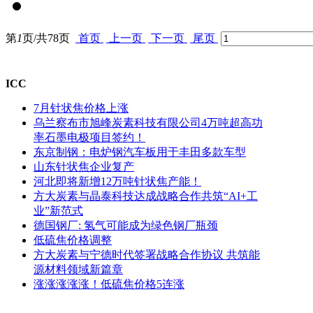
第
1
页/共
78
页
首页
上一页
下一页
尾页
ICC
7月针状焦价格上涨
乌兰察布市旭峰炭素科技有限公司4万吨超高功
率石墨电极项目签约！
东京制钢：电炉钢汽车板用于丰田多款车型
山东针状焦企业复产
河北即将新增12万吨针状焦产能！
方大炭素与晶泰科技达成战略合作共筑“AI+工
业”新范式
德国钢厂: 氢气可能成为绿色钢厂瓶颈
低硫焦价格调整
方大炭素与宁德时代签署战略合作协议 共筑能
源材料领域新篇章
涨涨涨涨涨！低硫焦价格5连涨