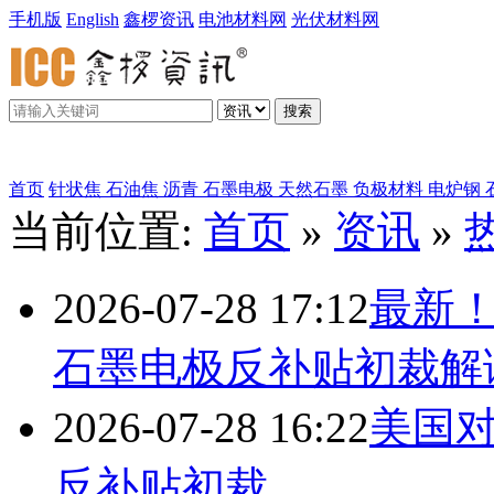
手机版
English
鑫椤资讯
电池材料网
光伏材料网
搜索
鑫椤炭素
首页
针状焦
石油焦
沥青
石墨电极
天然石墨
负极材料
电炉钢
当前位置:
首页
»
资讯
»
2026-07-28 17:12
最新
石墨电极反补贴初裁解
2026-07-28 16:22
美国
反补贴初裁