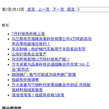
第
1
页/共
13
页
首页
上一页
下一页
尾页
ICC
7月针状焦价格上涨
乌兰察布市旭峰炭素科技有限公司4万吨超高功
率石墨电极项目签约！
东京制钢：电炉钢汽车板用于丰田多款车型
山东针状焦企业复产
河北即将新增12万吨针状焦产能！
方大炭素与晶泰科技达成战略合作共筑“AI+工
业”新范式
德国钢厂: 氢气可能成为绿色钢厂瓶颈
低硫焦价格调整
方大炭素与宁德时代签署战略合作协议 共筑能
源材料领域新篇章
涨涨涨涨涨！低硫焦价格5连涨
按分类浏览