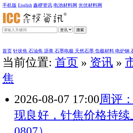
手机版
English
鑫椤资讯
电池材料网
光伏材料网
搜索
鑫椤炭素
首页
针状焦
石油焦
沥青
石墨电极
天然石墨
负极材料
电炉钢
当前位置:
首页
»
资讯
»
焦
2026-08-07 17:00
周评
现良好，针焦价格持续上行
0807）