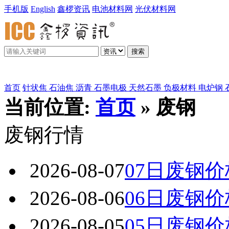
手机版
English
鑫椤资讯
电池材料网
光伏材料网
搜索
鑫椤炭素
首页
针状焦
石油焦
沥青
石墨电极
天然石墨
负极材料
电炉钢
当前位置:
首页
» 废钢
废钢行情
2026-08-07
07日废钢
2026-08-06
06日废钢
2026-08-05
05日废钢