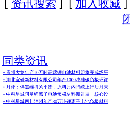
[
资讯搜索
] [
加入收藏
]
同类资讯
• 贵州大龙年产10万吨高端锂电池材料即将完成场平
• 湖北宜硅新材料有限公司年产1000吨硅碳负极环评
• 月评：供需维持紧平衡，原料月内持续上行后月末
• 中科星城阿曼锂离子电池负极材料新进展：核心设
• 中科星城四川泸州年产30万吨锂离子电池负极材料