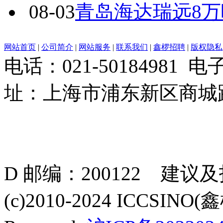
08-03
青岛海达瑞远8
网站首页
|
公司简介
|
网站服务
|
联系我们
|
鑫椤招聘
|
版权隐私
电话：021-50184981 
址：上海市浦东新区商城路
D 邮编：200122 建议
(c)2010-2024 ICCSINO(