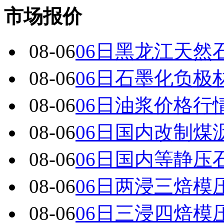
市场报价
08-06
06日黑龙江天然
08-06
06日石墨化负极
08-06
06日油浆价格行
08-06
06日国内改制煤
08-06
06日国内 等静
08-06
06日两浸三焙模
08-06
06日三浸四焙模