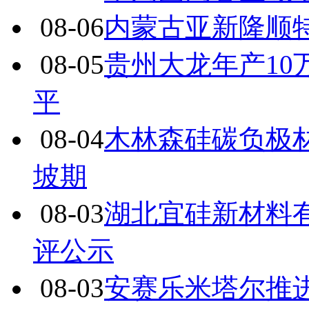
08-06
内蒙古亚新隆顺特
08-05
贵州大龙年产1
平
08-04
木林森硅碳负极
坡期
08-03
湖北宜硅新材料有
评公示
08-03
安赛乐米塔尔推