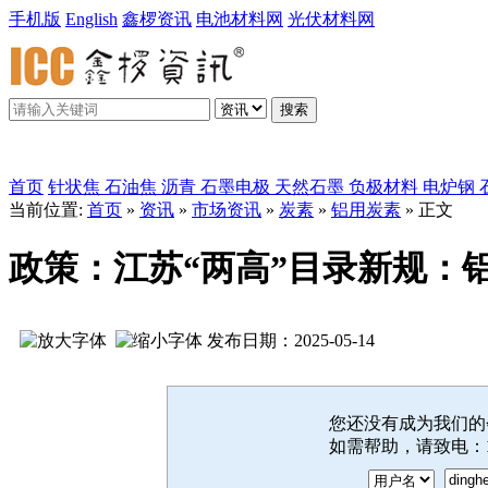
手机版
English
鑫椤资讯
电池材料网
光伏材料网
搜索
鑫椤炭素
首页
针状焦
石油焦
沥青
石墨电极
天然石墨
负极材料
电炉钢
当前位置:
首页
»
资讯
»
市场资讯
»
炭素
»
铝用炭素
» 正文
政策：江苏“两高”目录新规：
发布日期：2025-05-14
您还没有成为我们
如需帮助，请致电：