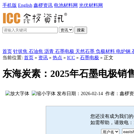
手机版
English
鑫椤资讯
电池材料网
光伏材料网
搜索
鑫椤炭素
首页
针状焦
石油焦
沥青
石墨电极
天然石墨
负极材料
电炉钢
当前位置:
首页
»
资讯
»
热点
»
ICC
»
石墨电极
» 正文
东海炭素：2025年石墨电极销
发布日期：2026-02-14 作者：鑫椤
您还没有成为我们
如需帮助，请致电：