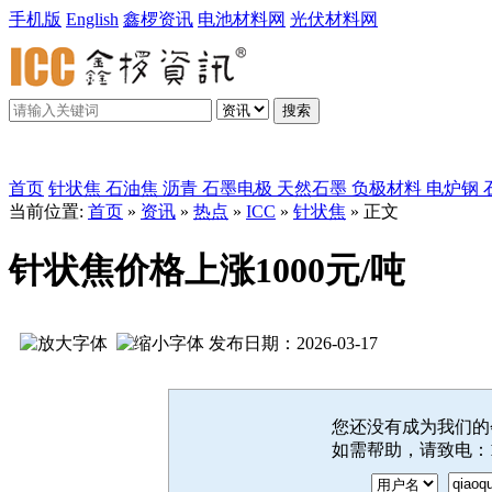
手机版
English
鑫椤资讯
电池材料网
光伏材料网
搜索
鑫椤炭素
首页
针状焦
石油焦
沥青
石墨电极
天然石墨
负极材料
电炉钢
当前位置:
首页
»
资讯
»
热点
»
ICC
»
针状焦
» 正文
针状焦价格上涨1000元/吨
发布日期：2026-03-17
您还没有成为我们
如需帮助，请致电：