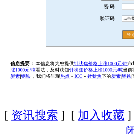
密 码：
验证码：
信息提要：
本信息将为您提供
针状焦价格上涨1000元/吨
市
涨1000元/吨
看法，及时获知
针状焦价格上涨1000元/吨
当前
炭素
|
钢铁
|，我们将呈现
热点
»
ICC
»
针状焦
下的
炭素
|
钢铁
[
资讯搜索
] [
加入收藏
]