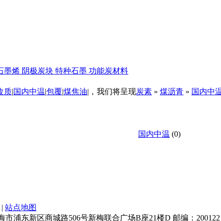
石墨烯
阴极炭块
特种石墨
功能炭材料
改质
|
国内中温
|
包覆
|
煤焦油
|，我们将呈现
炭素
»
煤沥青
»
国内中
国内中温
(0)
|
站点地图
市浦东新区商城路506号新梅联合广场B座21楼D 邮编：2001