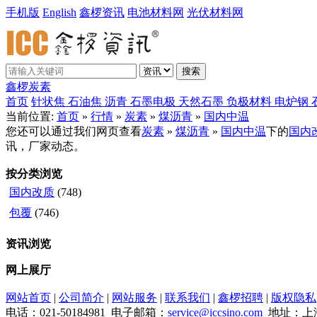
手机版
English
鑫椤资讯
电池材料网
光伏材料网
搜索
鑫椤炭素
首页
针状焦
石油焦
沥青
石墨电极
天然石墨
负极材料
电炉钢
当前位置:
首页
»
行情
»
炭素
»
煤沥青
»
国内中温
您还可以通过我们网页查看
炭素
»
煤沥青
»
国内中温
下的
国内
讯，厂家动态。
按分类浏览
国内改质
(748)
包覆
(746)
资讯浏览
网上展厅
网站首页
|
公司简介
|
网站服务
|
联系我们
|
鑫椤招聘
|
版权隐私
电话：021-50184981 电子邮箱：
service@iccsino.com
地址：上海