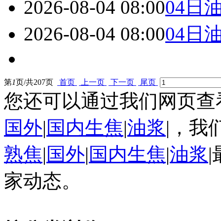
2026-08-04 08:00
04日
2026-08-04 08:00
04日
第
1
页/共
207
页
首页
上一页
下一页
尾页
您还可以通过我们网页查
国外
|
国内生焦
|
油浆
|，我
熟焦
|
国外
|
国内生焦
|
油浆
家动态。