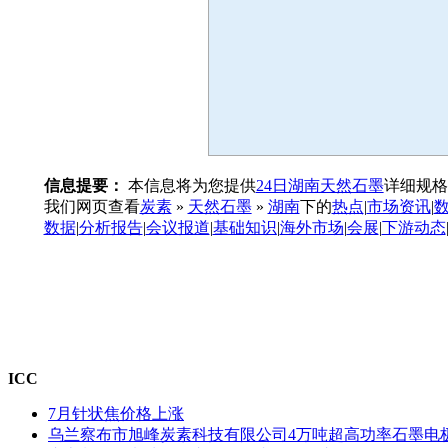
信息提要：
本信息将为您提供
24日湖南天然石墨
详细规格
我们网页查看
炭素
»
天然石墨
»
湖南
下的
热点
|
市场资讯
|
数据
|
分析报告
|
会议报道
|
基础知识
|
海外市场
|
会展
|
下游动态
ICC
7月针状焦价格上涨
乌兰察布市旭峰炭素科技有限公司4万吨超高功率石墨电