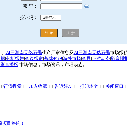
密 码：
验证码：
 、
24日湖南天然石墨
生产厂家信息及
24日湖南天然石墨
市场报
数据
|
分析报告
|
会议报道
|
基础知识
|
海外市场
|
会展
|
下游动态
|
影音播
|
影音播报
|市场信息，市场资讯，市场动态。
[
行情搜索
] [
加入收藏
] [
告诉好友
] [
打印本文
] [
关闭窗口
]
极项目签约！