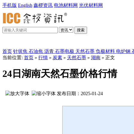
手机版
English
鑫椤资讯
电池材料网
光伏材料网
搜索
鑫椤炭素
首页
针状焦
石油焦
沥青
石墨电极
天然石墨
负极材料
电炉钢
当前位置:
首页
»
行情
»
炭素
»
天然石墨
»
湖南
» 正文
24日湖南天然石墨价格行情
发布日期：2025-01-24