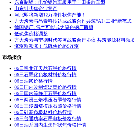
东京制钢：电炉钢汽车板用于丰田多款车型
山东针状焦企业复产
河北即将新增12万吨针状焦产能！
方大炭素与晶泰科技达成战略合作共筑“AI+工业”新范式
德国钢厂: 氢气可能成为绿色钢厂瓶颈
低硫焦价格调整
方大炭素与宁德时代签署战略合作协议 共筑能源材料领
涨涨涨涨涨！低硫焦价格5连涨
市场报价
06日黑龙江天然石墨价格行情
06日石墨化负极材料价格行情
06日油浆价格行情
06日国内改制煤沥青价格行情
06日国内 等静压石墨价格行情
06日两浸三焙模压石墨价格行情
06日三浸四焙模压石墨价格行情
06日硅基负极材料价格行情
06日普通功率石墨电极价格行情
06日油系国内生焦针状焦价格行情