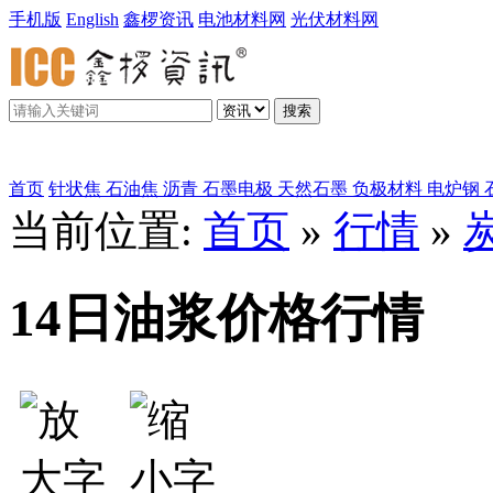
手机版
English
鑫椤资讯
电池材料网
光伏材料网
搜索
鑫椤炭素
首页
针状焦
石油焦
沥青
石墨电极
天然石墨
负极材料
电炉钢
当前位置:
首页
»
行情
»
14日油浆价格行情