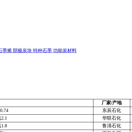
石墨烯
阴极炭块
特种石墨
功能炭材料
厂家/产地
.74
东辰石化
2.1
华联石化
1.8
鲁清石化