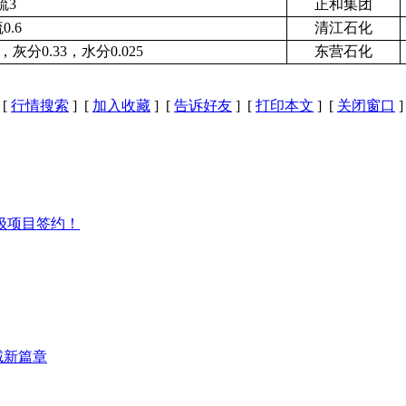
硫3
正和集团
0.6
清江石化
8，灰分0.33，水分0.025
东营石化
[
行情搜索
] [
加入收藏
] [
告诉好友
] [
打印本文
] [
关闭窗口
]
极项目签约！
域新篇章