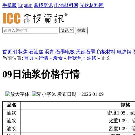
手机版
English
鑫椤资讯
电池材料网
光伏材料网
搜索
鑫椤炭素
首页
针状焦
石油焦
沥青
石墨电极
天然石墨
负极材料
电炉钢
当前位置:
首页
»
行情
»
炭素
»
针状焦
»
油浆
» 正文
09日油浆价格行情
发布日期：2026-01-09
品名
规格
油浆
密度1.05，硫0
油浆
比重1.09，硫
油浆
密度1.09，硫