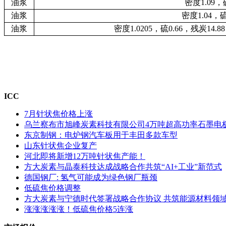
油浆
密度1.09，
油浆
密度1.04，硫
油浆
密度1.0205，硫0.66，残炭14.8
ICC
7月针状焦价格上涨
乌兰察布市旭峰炭素科技有限公司4万吨超高功率石墨电
东京制钢：电炉钢汽车板用于丰田多款车型
山东针状焦企业复产
河北即将新增12万吨针状焦产能！
方大炭素与晶泰科技达成战略合作共筑“AI+工业”新范式
德国钢厂: 氢气可能成为绿色钢厂瓶颈
低硫焦价格调整
方大炭素与宁德时代签署战略合作协议 共筑能源材料领
涨涨涨涨涨！低硫焦价格5连涨