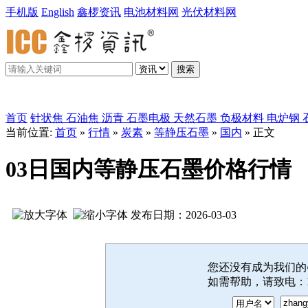
手机版
English
鑫椤资讯
电池材料网
光伏材料网
搜索
鑫椤炭素
首页
针状焦
石油焦
沥青
石墨电极
天然石墨
负极材料
电炉钢
当前位置:
首页
»
行情
»
炭素
»
等静压石墨
»
国内
» 正文
03日国内 等静压石墨价格行情
发布日期：2026-03-03
您还没有成为我们
如需帮助，请致电：