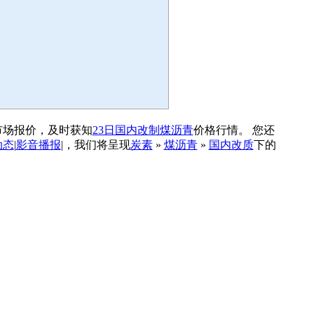
市场报价，及时获知
23日国内改制煤沥青
价格行情。 您还
动态
|
影音播报
|，我们将呈现
炭素
»
煤沥青
»
国内改质
下的