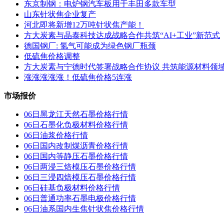
东京制钢：电炉钢汽车板用于丰田多款车型
山东针状焦企业复产
河北即将新增12万吨针状焦产能！
方大炭素与晶泰科技达成战略合作共筑“AI+工业”新范式
德国钢厂: 氢气可能成为绿色钢厂瓶颈
低硫焦价格调整
方大炭素与宁德时代签署战略合作协议 共筑能源材料领
涨涨涨涨涨！低硫焦价格5连涨
市场报价
06日黑龙江天然石墨价格行情
06日石墨化负极材料价格行情
06日油浆价格行情
06日国内改制煤沥青价格行情
06日国内 等静压石墨价格行情
06日两浸三焙模压石墨价格行情
06日三浸四焙模压石墨价格行情
06日硅基负极材料价格行情
06日普通功率石墨电极价格行情
06日油系国内生焦针状焦价格行情