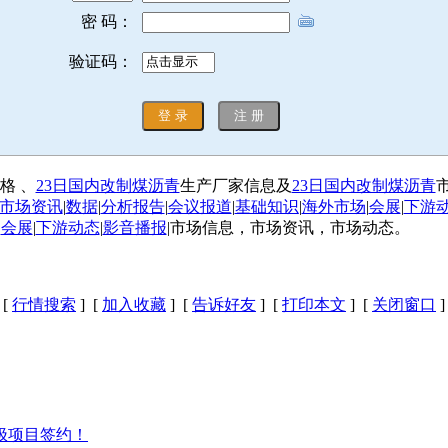
密 码：
验证码：
格 、
23日国内改制煤沥青
生产厂家信息及
23日国内改制煤沥青
市场资讯
|
数据
|
分析报告
|
会议报道
|
基础知识
|
海外市场
|
会展
|
下游
|
会展
|
下游动态
|
影音播报
|市场信息，市场资讯，市场动态。
[
行情搜索
] [
加入收藏
] [
告诉好友
] [
打印本文
] [
关闭窗口
]
极项目签约！