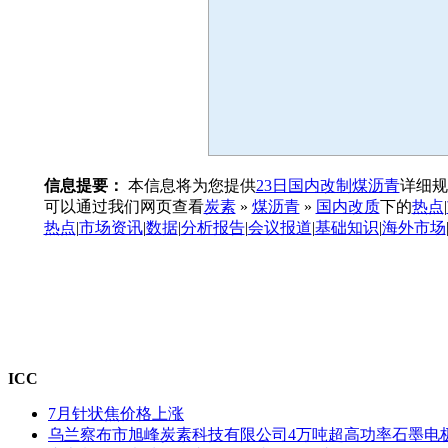
信息提要：
本信息将为您提供
23日国内改制煤沥青
详细规
可以通过我们网页查看
炭素
»
煤沥青
»
国内改质
下的
热点
|
热点
|
市场资讯
|
数据
|
分析报告
|
会议报道
|
基础知识
|
海外市场
ICC
7月针状焦价格上涨
乌兰察布市旭峰炭素科技有限公司4万吨超高功率石墨电