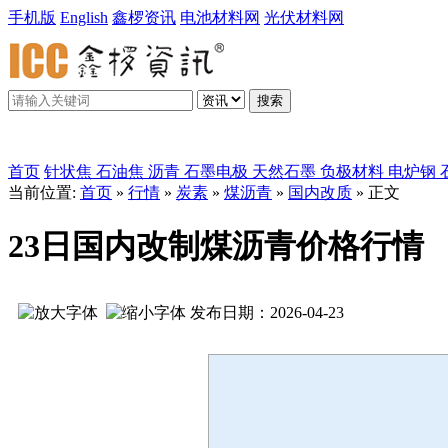
手机版
English
鑫椤资讯
电池材料网
光伏材料网
搜索
鑫椤炭素
首页
针状焦
石油焦
沥青
石墨电极
天然石墨
负极材料
电炉钢
当前位置:
首页
»
行情
»
炭素
»
煤沥青
»
国内改质
» 正文
23日国内改制煤沥青价格行情
发布日期：2026-04-23