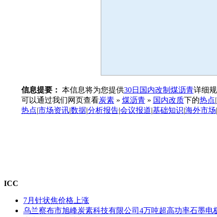
信息提要：
本信息将为您提供
30日国内改制煤沥青
详细规
可以通过我们网页查看
炭素
»
煤沥青
»
国内改质
下的
热点
|
热点
|
市场资讯
|
数据
|
分析报告
|
会议报道
|
基础知识
|
海外市场
ICC
7月针状焦价格上涨
乌兰察布市旭峰炭素科技有限公司4万吨超高功率石墨电