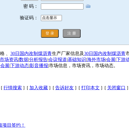
密 码：
验证码：
格 、
30日国内改制煤沥青
生产厂家信息及
30日国内改制煤沥青
市场资讯
|
数据
|
分析报告
|
会议报道
|
基础知识
|
海外市场
|
会展
|
下游
|
会展
|
下游动态
|
影音播报
|市场信息，市场资讯，市场动态。
[
行情搜索
] [
加入收藏
] [
告诉好友
] [
打印本文
] [
关闭窗口
]
极项目签约！