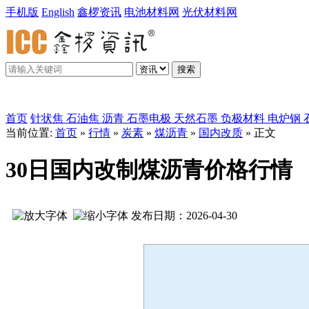
手机版
English
鑫椤资讯
电池材料网
光伏材料网
搜索
鑫椤炭素
首页
针状焦
石油焦
沥青
石墨电极
天然石墨
负极材料
电炉钢
当前位置:
首页
»
行情
»
炭素
»
煤沥青
»
国内改质
» 正文
30日国内改制煤沥青价格行情
发布日期：2026-04-30