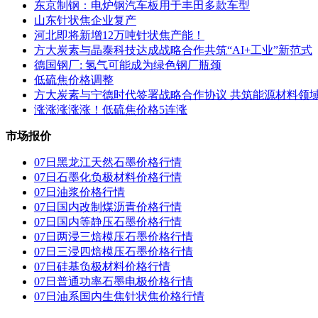
东京制钢：电炉钢汽车板用于丰田多款车型
山东针状焦企业复产
河北即将新增12万吨针状焦产能！
方大炭素与晶泰科技达成战略合作共筑“AI+工业”新范式
德国钢厂: 氢气可能成为绿色钢厂瓶颈
低硫焦价格调整
方大炭素与宁德时代签署战略合作协议 共筑能源材料领
涨涨涨涨涨！低硫焦价格5连涨
市场报价
07日黑龙江天然石墨价格行情
07日石墨化负极材料价格行情
07日油浆价格行情
07日国内改制煤沥青价格行情
07日国内 等静压石墨价格行情
07日两浸三焙模压石墨价格行情
07日三浸四焙模压石墨价格行情
07日硅基负极材料价格行情
07日普通功率石墨电极价格行情
07日油系国内生焦针状焦价格行情