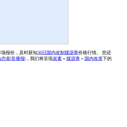
市场报价，及时获知
30日国内改制煤沥青
价格行情。 您还
动态
|
影音播报
|，我们将呈现
炭素
»
煤沥青
»
国内改质
下的