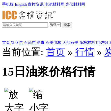
手机版
English
鑫椤资讯
电池材料网
光伏材料网
搜索
鑫椤炭素
首页
针状焦
石油焦
沥青
石墨电极
天然石墨
负极材料
电炉钢
当前位置:
首页
»
行情
»
15日油浆价格行情