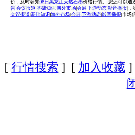
价，及时获知
08日黑龙江天然石墨
价格行情。 您还可以通
告
|
会议报道
|
基础知识
|
海外市场
|
会展
|
下游动态
|
影音播报
|
会议报道
|
基础知识
|
海外市场
|
会展
|
下游动态
|
影音播报
|市场
[
行情搜索
] [
加入收藏
]