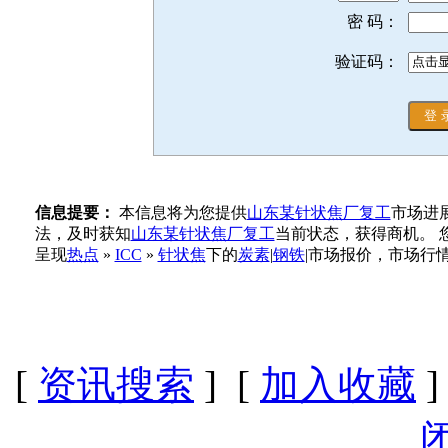
密 码：
验证码：
信息提要：
本信息将为您提供
山东某针状焦厂复工
市场进
法，及时获知
山东某针状焦厂复工
当前状态，获得商机。 
呈现
热点
»
ICC
»
针状焦
下的
炭素
|
钢铁
|市场报价，市场行
[
资讯搜索
] [
加入收藏
]