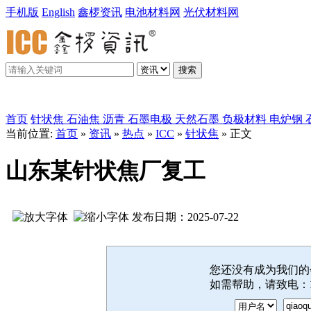
手机版
English
鑫椤资讯
电池材料网
光伏材料网
搜索
鑫椤炭素
首页
针状焦
石油焦
沥青
石墨电极
天然石墨
负极材料
电炉钢
当前位置:
首页
»
资讯
»
热点
»
ICC
»
针状焦
» 正文
山东某针状焦厂复工
发布日期：2025-07-22
您还没有成为我们
如需帮助，请致电：