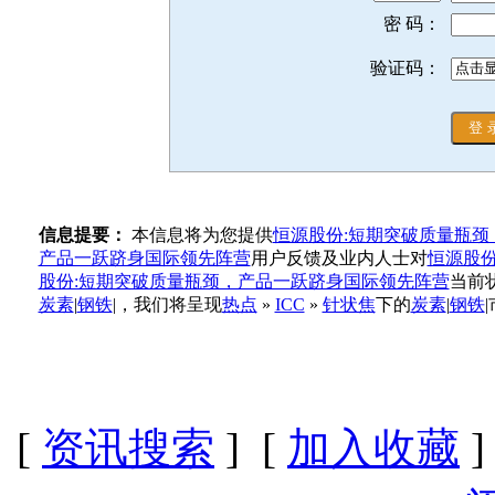
密 码：
验证码：
信息提要：
本信息将为您提供
恒源股份:短期突破质量瓶
产品一跃跻身国际领先阵营
用户反馈及业内人士对
恒源股
股份:短期突破质量瓶颈，产品一跃跻身国际领先阵营
当前
炭素
|
钢铁
|，我们将呈现
热点
»
ICC
»
针状焦
下的
炭素
|
钢铁
[
资讯搜索
] [
加入收藏
]