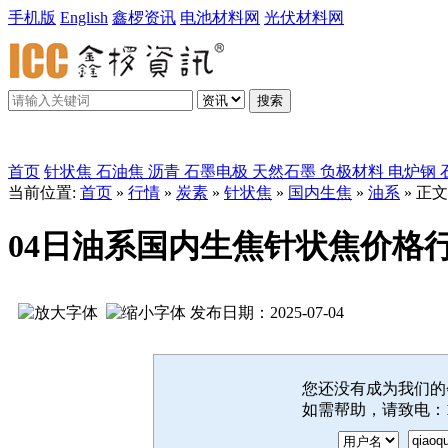
手机版
English
鑫椤资讯
电池材料网
光伏材料网
搜索
鑫椤炭素
首页
针状焦
石油焦
沥青
石墨电极
天然石墨
负极材料
电炉钢
当前位置:
首页
»
行情
»
炭素
»
针状焦
»
国内生焦
»
油系
» 正文
04日油系国内生焦针状焦价格
发布日期：2025-07-04
您还没有成为我们
如需帮助，请致电：