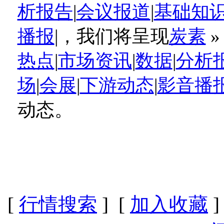
析报告
|
会议报道
|
基础知
播报
|，我们将呈现
炭素
热点
|
市场资讯
|
数据
|
分析
场
|
会展
|
下游动态
|
影音播
动态。
[
行情搜索
] [
加入收藏
]