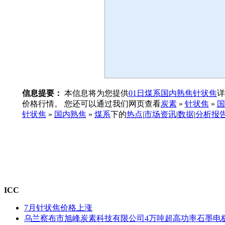
信息提要：
本信息将为您提供
01日煤系国内熟焦针状焦
详
价格行情。 您还可以通过我们网页查看
炭素
»
针状焦
»
国
针状焦
»
国内熟焦
»
煤系
下的
热点
|
市场资讯
|
数据
|
分析报
ICC
7月针状焦价格上涨
乌兰察布市旭峰炭素科技有限公司4万吨超高功率石墨电