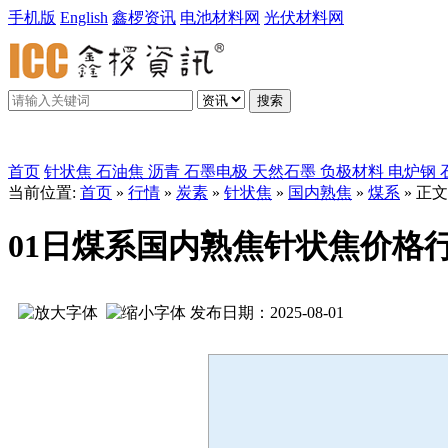
手机版
English
鑫椤资讯
电池材料网
光伏材料网
搜索
鑫椤炭素
首页
针状焦
石油焦
沥青
石墨电极
天然石墨
负极材料
电炉钢
当前位置:
首页
»
行情
»
炭素
»
针状焦
»
国内熟焦
»
煤系
» 正文
01日煤系国内熟焦针状焦价格
发布日期：2025-08-01