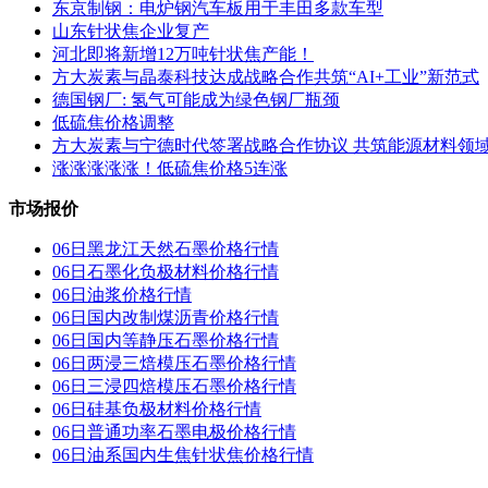
东京制钢：电炉钢汽车板用于丰田多款车型
山东针状焦企业复产
河北即将新增12万吨针状焦产能！
方大炭素与晶泰科技达成战略合作共筑“AI+工业”新范式
德国钢厂: 氢气可能成为绿色钢厂瓶颈
低硫焦价格调整
方大炭素与宁德时代签署战略合作协议 共筑能源材料领
涨涨涨涨涨！低硫焦价格5连涨
市场报价
06日黑龙江天然石墨价格行情
06日石墨化负极材料价格行情
06日油浆价格行情
06日国内改制煤沥青价格行情
06日国内 等静压石墨价格行情
06日两浸三焙模压石墨价格行情
06日三浸四焙模压石墨价格行情
06日硅基负极材料价格行情
06日普通功率石墨电极价格行情
06日油系国内生焦针状焦价格行情