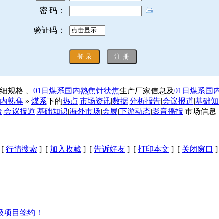
密 码：
验证码：
细规格 、
01日煤系国内熟焦针状焦
生产厂家信息及
01日煤系国
内熟焦
»
煤系
下的
热点
|
市场资讯
|
数据
|
分析报告
|
会议报道
|
基础知
告
|
会议报道
|
基础知识
|
海外市场
|
会展
|
下游动态
|
影音播报
|市场信
[
行情搜索
] [
加入收藏
] [
告诉好友
] [
打印本文
] [
关闭窗口
]
极项目签约！