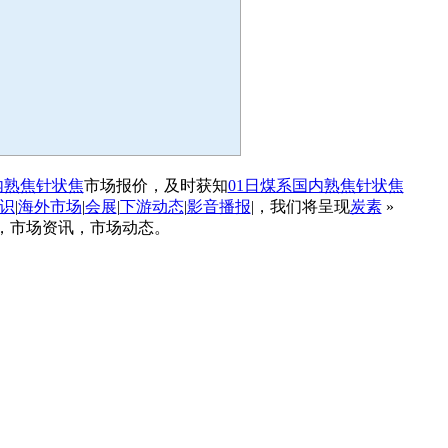
内熟焦针状焦
市场报价，及时获知
01日煤系国内熟焦针状焦
识
|
海外市场
|
会展
|
下游动态
|
影音播报
|，我们将呈现
炭素
»
息，市场资讯，市场动态。