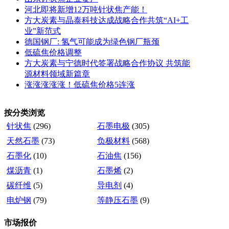
河北即将新增12万吨针状焦产能！
方大炭素与晶泰科技达成战略合作共筑“AI+工
业”新范式
德国钢厂: 氢气可能成为绿色钢厂瓶颈
低硫焦价格调整
方大炭素与宁德时代签署战略合作协议 共筑能
源材料领域新篇章
涨涨涨涨涨！低硫焦价格5连涨
按分类浏览
针状焦
(296)
石墨电极
(305)
天然石墨
(73)
负极材料
(568)
石墨化
(10)
石油焦
(156)
煤沥青
(1)
石墨烯
(2)
碳纤维
(5)
导电剂
(4)
电炉钢
(79)
等静压石墨
(9)
市场报价